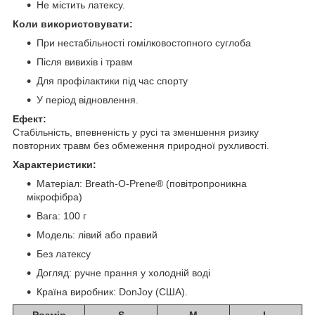
Не містить латексу.
Коли використовувати:
При нестабільності гомілковостопного суглоба
Після вивихів і травм
Для профілактики під час спорту
У період відновлення.
Ефект:
Стабільність, впевненість у русі та зменшення ризику
повторних травм без обмеження природної рухливості.
Характеристики:
Матеріал: Breath-O-Prene® (повітропроникна
мікрофібра)
Вага: 100 г
Модель: лівий або правий
Без латексу
Догляд: ручне прання у холодній воді
Країна виробник: DonJoy (США).
Розмір
S
M
L