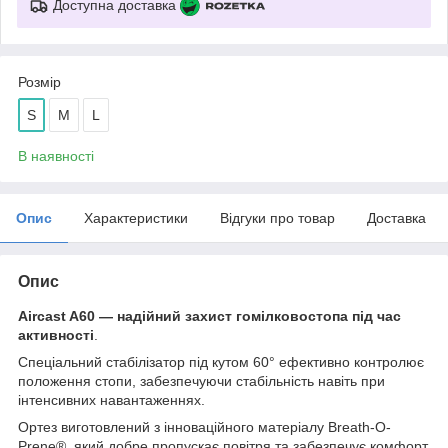
Доступна доставка
Розмір
S
M
L
В наявності
Опис
Характеристики
Відгуки про товар
Доставка
Опис
Aircast A60 — надійний захист гомілковостопа під час
активності
.
Спеціальний стабілізатор під кутом 60° ефективно контролює
положення стопи, забезпечуючи стабільність навіть при
інтенсивних навантаженнях.
Ортез виготовлений з інноваційного матеріалу Breath-O-
Prene®, який добре пропускає повітря та забезпечує комфорт