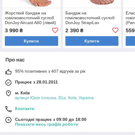
Жорсткий бандаж на
Бандаж на
Елас
гомілковостопний суглоб
гомілковостопний суглоб
гомі
DonJoy Aircast A60 (лівий)
DonJoy StrapiLax
(Pan
3 990
2 390
559
₴
₴
Купити
Купити
Про нас
95% позитивних з 407 відгуків за рік
Працює з 28.01.2011
м. Київ
вулиця Юрія Іллєнка, 81а, Київ, Україна
Контакти
Сьогодні працює з 09:00 до 18:00
Показати весь графік роботи