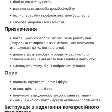
болі та важкість у ногах
варикозна та хвороба тромбофлебіту
післяопераційна профілактика тромбофлебіту
слонова хвороба стоп і гомілки.
Призначення
покращують кровообіг і полегшують роботу вен
(надвелика компресія в зоні кісточок, що поступово
зменшується до коліна та стегна);
допомагають запобігати розвитку варикозного
розширення вен, який часто пов'язаний із вагітністю;
зменшують втому, біль і набряклість у ногах.
Опис
надають стрункості ногам і фігурі;
якісне, щільне плетіння;
популярні в щоденному використанні вагітними
жінками, які хочуть підтримувати активний спосіб життя.
Інструкція з надягання компресійного