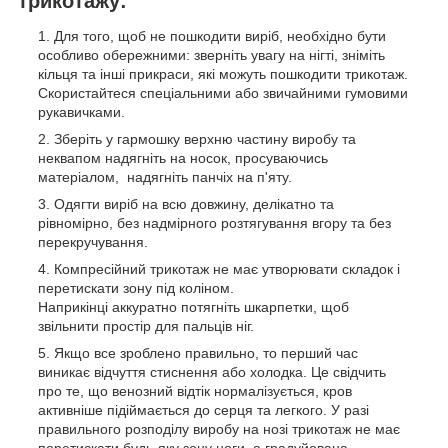
трикотажу:
Для того, щоб не пошкодити виріб, необхідно бути
особливо обережними: зверніть увагу на нігті, зніміть
кільця та інші прикраси, які можуть пошкодити трикотаж.
Скористайтеся спеціальними або звичайними гумовими
рукавичками.
Зберіть у гармошку верхню частину виробу та
неквапом надягніть на носок, просуваючись
матеріалом, надягніть панчіх на п'яту.
Одягти виріб на всю довжину, делікатно та
рівномірно, без надмірного розтягування вгору та без
перекручування.
Компресійний трикотаж не має утворювати складок і
перетискати зону під коліном.
Наприкінці аккуратно потягніть шкарпетки, щоб
звільнити простір для пальців ніг.
Якщо все зроблено правильно, то перший час
виникає відчуття стиснення або холодка. Це свідчить
про те, що венозний відтік нормалізується, кров
активніше підіймається до серця та легкого. У разі
правильного розподілу виробу на нозі трикотаж не має