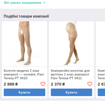
Всі умови повернення
Подібні товари компанії
Колготи медичні 2 клас
Компресійні колготки для
Комп
компресії — чоловічі, Pani
вагітних 1 клас компресії
клас
Teresa PT 0410
Pani Teresa PT 0411
Tere
2 888
2 370
2 6
₴
₴
Купити
Купити