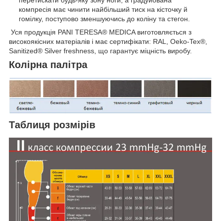
перетискати будь-яку зону ноги, а градуйована
компресія має чинити найбільший тиск на кісточку й
гомілку, поступово зменшуючись до коліну та стегон.
Уся продукція PANI TERESA® MEDICA виготовляється з
високоякісних матеріалів і має сертифікати: RAL, Oeko-Tex®,
Sanitized® Silver freshness, що гарантує міцність виробу.
Колірна палітра
Таблиця розмірів