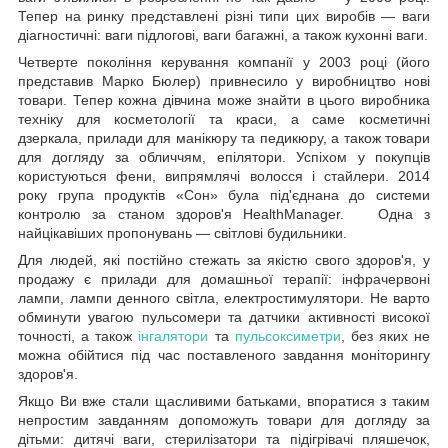
Тепер на ринку представлені різні типи цих виробів — ваги
діагностичні: ваги підлогові, ваги багажні, а також кухонні ваги.
Четверте покоління керування компанії у 2003 році (його
представив Марко Бюлер) привнесило у виробництво нові
товари. Тепер кожна дівчина може знайти в цього виробника
техніку для косметології та краси, а саме косметичні
дзеркала, прилади для манікюру та педикюру, а також товари
для догляду за обличчям, епілятори. Успіхом у покупців
користуються фени, випрямлячі волосся і стайлери. 2014
року група продуктів «Сон» була під'єднана до системи
контролю за станом здоров'я HealthManager. Одна з
найцікавіших пропонувань — світлові будильники.
Для людей, які постійно стежать за якістю свого здоров'я, у
продажу є прилади для домашньої терапії: інфрачервоні
лампи, лампи денного світла, електростимулятори. Не варто
обминути увагою пульсомери та датчики активності високої
точності, а також
інгалятори
та
пульсоксиметри
, без яких не
можна обійтися під час поставленого завдання моніторингу
здоров'я.
Якщо Ви вже стали щасливими батьками, впоратися з таким
непростим завданням допоможуть товари для догляду за
дітьми: дитячі ваги, стерилізатори та підігрівачі пляшечок,