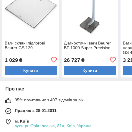
Ваги скляні підлогові
Діагностичні ваги Beurer
Ваги
Beurer GS 120
BF 1000 Super Precision
нерж
GS 
1 029
26 727
3 2
₴
₴
Купити
Купити
Про нас
95% позитивних з 407 відгуків за рік
Працює з 28.01.2011
м. Київ
вулиця Юрія Іллєнка, 81а, Київ, Україна