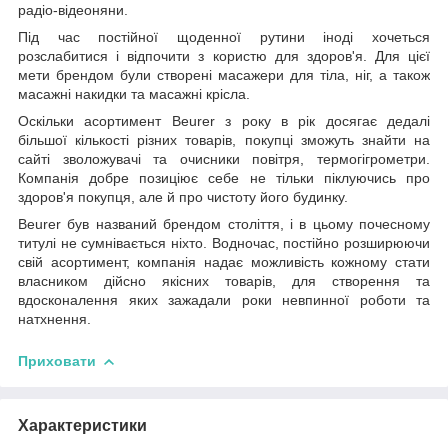
радіо-відеоняни.
Під час постійної щоденної рутини іноді хочеться
розслабитися і відпочити з користю для здоров'я. Для цієї
мети брендом були створені масажери для тіла, ніг, а також
масажні накидки та масажні крісла.
Оскільки асортимент Beurer з року в рік досягає дедалі
більшої кількості різних товарів, покупці зможуть знайти на
сайті зволожувачі та очисники повітря, термогігрометри.
Компанія добре позиціює себе не тільки піклуючись про
здоров'я покупця, але й про чистоту його будинку.
Beurer був названий брендом століття, і в цьому почесному
титулі не сумнівається ніхто. Водночас, постійно розширюючи
свій асортимент, компанія надає можливість кожному стати
власником дійсно якісних товарів, для створення та
вдосконалення яких зажадали роки невпинної роботи та
натхнення.
Приховати
Характеристики