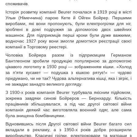
споживачів.
Історія розвитку компанії Beurer почалася в 1919 році в місті
Ульм (Німеччина) парою Кете й Ойген Бойрер. Першими
виробами, які вони пропонують, були електрогрілки для ніг,
зроблені в домі подружжя за допомогою двох швейних
машинок. Для підприємців перші кроки були дуже важкими,
водночас 1927 року вони змогли домогтися реєстрації своєї
компанії в Торговому реестері.
Чоловіка Бойрера разом із підприємцем Германом
Бантлеоном зробили продукцію популярною за допомогою
цікавого логотипу в 1930 році — зображенням кішки. «Холод
за п'яти кусакет — подушка з кішкою рятує!» — чудово
придумано, чи не так? Чудова альтернатива кішці, яка і зігріє, і
не зажадає занадто великого догляду.
З 1930-х років компанія Beurer турбувала якісним підйомом,
зокрема завдяки синові Бойреров — Бернхарду. Кількість
працівників збільшувалася, а під час другої світової війни
компанія деякий час виготовляла воєнний одяг, але сама
була знищена бомбівницями.
Відновившись після Другої світової війни Beurer багато сил
вкладали в рекламу, а з 1950-х років добре розширили
виробництво. Класичні грілки, електроковдри та матраци з