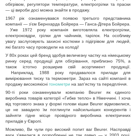
обігрівом, регулятори температури, електрогрілки та праски
— ці вироби досі можна знайти в продажу.
1967 рік ознаменувався появою третього представника
компанії — з'єм Бернхарда Бойрера — Ганса-Дітера Бойрера.
Уже 1972 року компанія виготовляла електрогрілки,
електроковдри, грілки для чайників, тарілок. На особливу
увагу заслуговують захисні костюми з підігрівом для людей,
які багато часу проводили на холоді!
У 80х роках цей бренд здобув величезну частку на німецькому
ринку серед продукції для обігрівання, приблизно 75%, а
також істотно розширив свій асортимент продукції.
Наприклад, 1988 року продавалося прилади для
вимірювання тиску та термометри. Зараз на сайті компанії в
продажу високоякісні
тонометри
на зап'ястку та передпліччя.
90-ті роки ознаменували компанію Beurer як єдиного
виробника товарів категорії «Гибке тепло» в Німеччині. І хоча
від торгового знака у формі голови кішки Beurer відмовилися,
це не завадило їм поглинути найсильніших конкурентів і
зайняти гідне місце провідного виробника електричних
приладів у Європі.
Можливо, Ви чули про високий попит ваг Beurer. Насправді
ваги з'явилися в розробленні не так давно — у 2003 році.