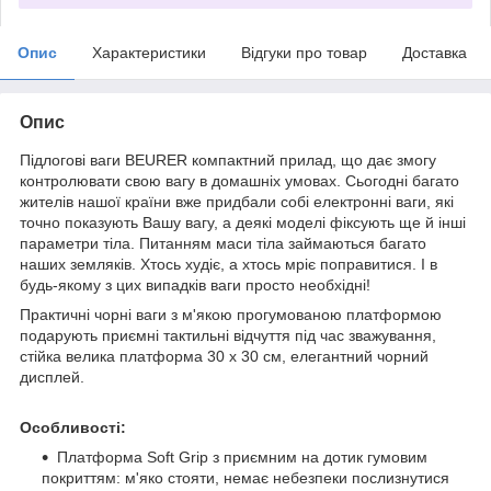
Опис
Характеристики
Відгуки про товар
Доставка
Опис
Підлогові ваги BEURER компактний прилад, що дає змогу
контролювати свою вагу в домашніх умовах. Сьогодні багато
жителів нашої країни вже придбали собі електронні ваги, які
точно показують Вашу вагу, а деякі моделі фіксують ще й інші
параметри тіла. Питанням маси тіла займаються багато
наших земляків. Хтось худіє, а хтось мріє поправитися. І в
будь-якому з цих випадків ваги просто необхідні!
Практичні чорні ваги з м'якою прогумованою платформою
подарують приємні тактильні відчуття під час зважування,
стійка велика платформа 30 х 30 см, елегантний чорний
дисплей.
Особливості:
Платформа Soft Grip з приємним на дотик гумовим
покриттям: м'яко стояти, немає небезпеки послизнутися