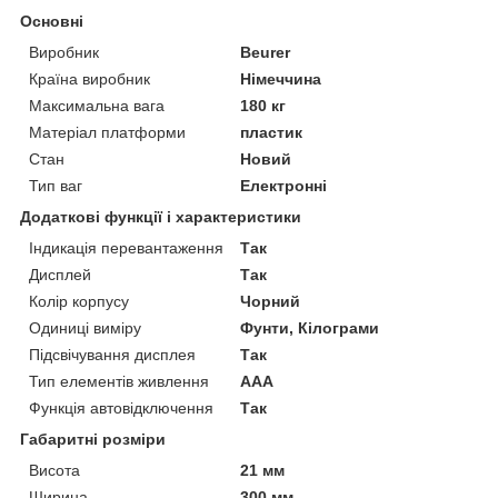
Основні
Виробник
Beurer
Країна виробник
Німеччина
Максимальна вага
180 кг
Матеріал платформи
пластик
Стан
Новий
Тип ваг
Електронні
Додаткові функції і характеристики
Індикація перевантаження
Так
Дисплей
Так
Колір корпусу
Чорний
Одиниці виміру
Фунти, Кілограми
Підсвічування дисплея
Так
Тип елементів живлення
AAA
Функція автовідключення
Так
Габаритні розміри
Висота
21 мм
Ширина
300 мм