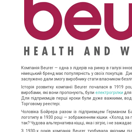
Компанія Beurer — одна з лідерів на ринку в галузі інн
німецький бренд має популярність у своїх покупців. Див
заслужено дали змогу виробнику стати власником безлічі
Історія розвитку компанії Beurer почалася в 1919 р
виробами, які вони пропонують, були
електрогрілки
для 
Для підприємців перші кроки були дуже важкими, водн
Торговому реестері.
Чоловіка Бойрера разом із підприємцем Германом Б
логотипу в 1930 році — зображенням кішки. «Холод за 
так? Чудова альтернатива кішці, яка і зігріє, і не зажад
З 1930-х років компанія Beurer турбувала якісним п