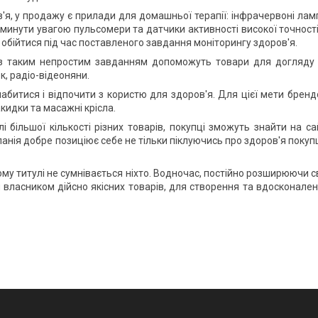
в'я, у продажу є прилади для домашньої терапії: інфрачервоні лам
бминути увагою пульсомери та датчики активності високої точності
 обійтися під час поставленого завдання моніторингу здоров'я.
з таким непростим завданням допоможуть товари для догляду
ок, радіо-відеоняни.
лабитися і відпочити з користю для здоров'я. Для цієї мети брен
акидки та масажні крісла.
і більшої кількості різних товарів, покупці зможуть знайти на са
анія добре позиціює себе не тільки піклуючись про здоров'я покуп
ому титулі не сумнівається ніхто. Водночас, постійно розширюючи с
 власником дійсно якісних товарів, для створення та вдосконале