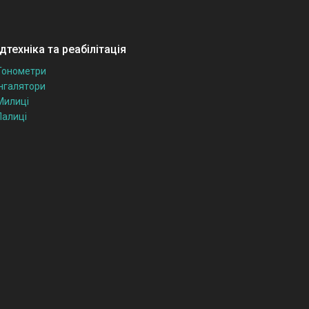
техніка та реабілітація
Тонометри
Інгалятори
Милиці
Палиці