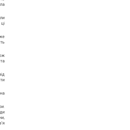
ула
или
 ці
Уже
ють
кож
 та
від
яти
 на
ри.
ади
ни,
в'я