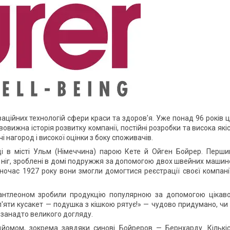
оваційних технологій сфери краси та здоров'я. Уже понад 96 років 
овижна історія розвитку компанії, постійні розробки та висока які
 нагород і високої оцінки з боку споживачів.
оці в місті Ульм (Німеччина) парою Кете й Ойген Бойрер. Перш
ніг, зроблені в домі подружжя за допомогою двох швейних машин
очас 1927 року вони змогли домогтися реєстрації своєї компані
антлеоном зробили продукцію популярною за допомогою цікав
п'яти кусакет — подушка з кішкою рятує!» — чудово придумано, чи
ає занадто великого догляду.
ідйомом, зокрема завдяки синові Бойреров — Бернхарду. Кількі