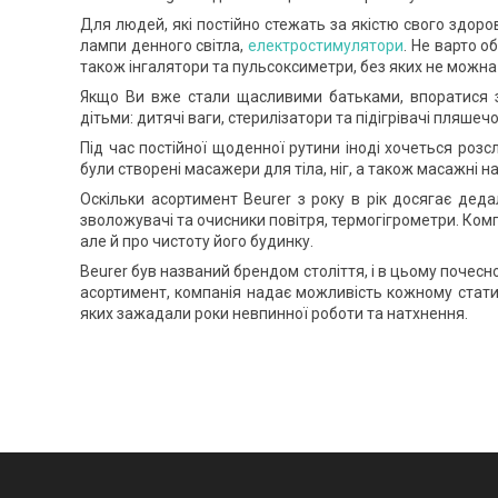
Для людей, які постійно стежать за якістю свого здоро
лампи денного світла,
електростимулятори
. Не варто о
також інгалятори та пульсоксиметри, без яких не можна
Якщо Ви вже стали щасливими батьками, впоратися 
дітьми: дитячі ваги, стерилізатори та підігрівачі пляшеч
Під час постійної щоденної рутини іноді хочеться розс
були створені масажери для тіла, ніг, а також масажні н
Оскільки асортимент Beurer з року в рік досягає дедал
зволожувачі та очисники повітря, термогігрометри. Комп
але й про чистоту його будинку.
Beurer був названий брендом століття, і в цьому почесн
асортимент, компанія надає можливість кожному стати
яких зажадали роки невпинної роботи та натхнення.