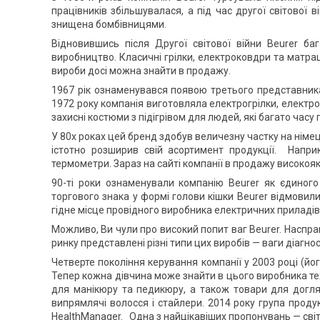
працівників збільшувалася, а під час другої світової
знищена бомбівницями.
Відновившись після Другої світової війни Beurer б
виробництво. Класичні грілки, електроковдри та матрац
вироби досі можна знайти в продажу.
1967 рік ознаменувався появою третього представник
1972 року компанія виготовляла електрогрілки, електрок
захисні костюми з підігрівом для людей, які багато часу
У 80х роках цей бренд здобув величезну частку на німец
істотно розширив свій асортимент продукції. Напр
термометри. Зараз на сайті компанії в продажу високояк
90-ті роки ознаменували компанію Beurer як єдиного 
торгового знака у формі голови кішки Beurer відмовили
гідне місце провідного виробника електричних приладів 
Можливо, Ви чули про високий попит ваг Beurer. Насправ
ринку представлені різні типи цих виробів — ваги діагност
Четверте покоління керування компанії у 2003 році (й
Тепер кожна дівчина може знайти в цього виробника тех
для манікюру та педикюру, а також товари для догляд
випрямлячі волосся і стайлери. 2014 року група проду
HealthManager. Одна з найцікавіших пропонувань — світ