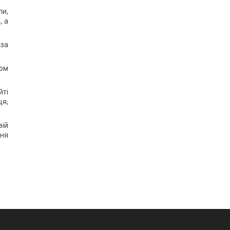
пи,
, а
 за
дом
йті
ця,
вій
ння