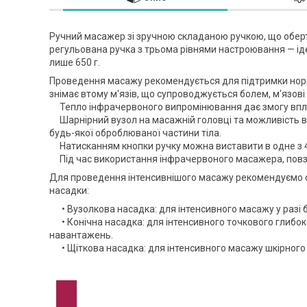
Ручний масажер зі зручною складаною ручкою, що оберта
регульована ручка з трьома рівнями настроювання — ід
лише 650 г.
Проведення масажу рекомендується для підтримки нормал
знімає втому м'язів, що супроводжується болем, м'язов
Тепло інфрачервоного випромінювання дає змогу вплива
Шарнірний вузол на масажній головці та можливість в
будь-якої оброблюваної частини тіла.
Натисканням кнопки ручку можна виставити в одне з 
Під час використання інфрачервоного масажера, повз
Для проведення інтенсивнішого масажу рекомендуємо од
насадки:
• Вузолкова насадка: для інтенсивного масажу у разі бо
• Конічна насадка: для інтенсивного точкового глибок
навантажень.
• Щіткова насадка: для інтенсивного масажу шкірного 