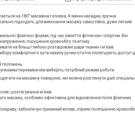
ється на 180° масажна головка, 4 змінні насадки, зручна
еально підходить для виконання масажу самостійно, дуже легкий
ьної фізичної форми, під час заняття фітнесом і спортом. Він
і напруження, порушення кровообігу та втому.
ти на більш глибоко розташовані шари тканин і м'язів.
ибору комфортного кута нахилу ручки істотно полегшують доступ 
4 положень.
унковим перемикачем виберіть потрібний режим роботи.
ягати на масажну поверхню, які можна розглянути далі спеціальн
лів і розтягування м'язів.
ого масажу, особливо ефективна для відновлення після фізичних
покриву, забезпечує приємний вплив, сприяє поліпшенню кровообіг