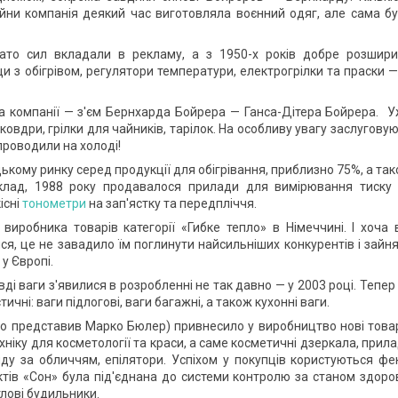
 війни компанія деякий час виготовляла воєнний одяг, але сама б
агато сил вкладали в рекламу, а з 1950-х років добре розшир
и з обігрівом, регулятори температури, електрогрілки та праски —
а компанії — з'єм Бернхарда Бойрера — Ганса-Дітера Бойрера. 
овдри, грілки для чайників, тарілок. На особливу увагу заслугову
 проводили на холоді!
ькому ринку серед продукції для обігрівання, приблизно 75%, а та
иклад, 1988 року продавалося прилади для вимірювання тиску
існі
тонометри
на зап'ястку та передпліччя.
виробника товарів категорії «Гибке тепло» в Німеччині. І хоча 
ся, це не завадило їм поглинути найсильніших конкурентів і зайн
у Європі.
ді ваги з'явилися в розробленні не так давно — у 2003 році. Тепер
ичні: ваги підлогові, ваги багажні, а також кухонні ваги.
ого представив Марко Бюлер) привнесило у виробництво нові това
ніку для косметології та краси, а саме косметичні дзеркала, прил
у за обличчям, епілятори. Успіхом у покупців користуються фе
ктів «Сон» була під'єднана до системи контролю за станом здоро
лові будильники.