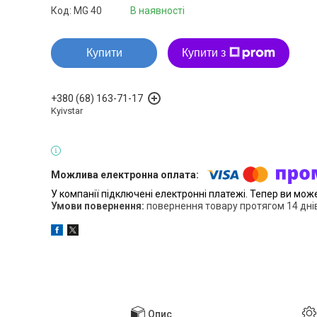
Код:
MG 40
В наявності
Купити
Купити з
+380 (68) 163-71-17
Kyivstar
У компанії підключені електронні платежі. Тепер ви мож
повернення товару протягом 14 дні
Опис