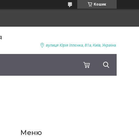
Кошик
я
вулиця Юрія Іллєнка, 81а, Київ, Україна