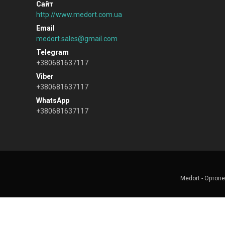
http://www.medort.com.ua
medort.sales@gmail.com
+380681637117
+380681637117
+380681637117