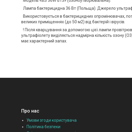
Модель «BS 36W G13» (озоноутворювальна).
Лампа бактерицидна 36 Вт (Польща). Джерело ультраф
Використовується в бактерицидних опромінювачах, пот
великих приміщеннях (до 50 м2) від бактерій і вірусів.
! Після кварцування за допомогою цієї лампи провітрю
ультрафіолету виділяється надмірна кількість озону (О3
має характерний запах.
Про нас
Умови згоди користувача
Політика безпеки