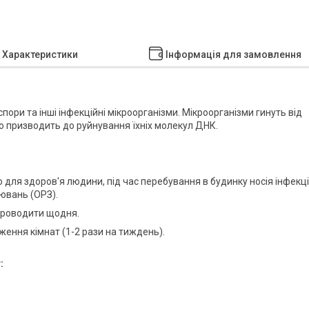
Характеристики
Інформація для замовлення
 спори та інші інфекційні мікроорганізми. Мікроорганізми гинуть від
 призводить до руйнування їхніх молекул ДНК.
ля здоров'я людини, під час перебування в будинку носія інфекції
рювань (ОРЗ).
 проводити щодня.
ення кімнат (1-2 рази на тиждень).
: