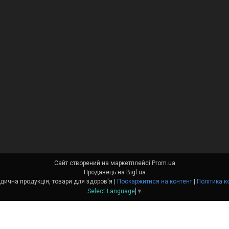
Сайт створений на маркетплейсі
Prom.ua
Продавець на Bigl.ua
Medort - Ортопедична продукція, товари для здоров'я |
Поскаржитися на контент
|
Політика к
Select Language
▼