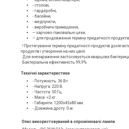
- столові,
- гардеробні,
- басейни,
- медпункти,
- виробничі приміщення,
— харчово-паковальні цехи,
— для продовження терміну придатності продуктів
! Протягування терміну придатності продуктів досягаєть
продуктів і утворення на них цвілі.
Для знезараження застосовується кварцова бактерицид
Бактеріальна ефективність 99,9%.
Технічні характеристики
- Потужність: 36 Вт.
- Напруга: 220 В.
- Частота: 50 Гц.
- Маса: ≈2 кг.
- Габарити: 1200х45х80 мм.
- Довжина дроту: 0 м.
Опис використовуваний в опромінювачі лампи