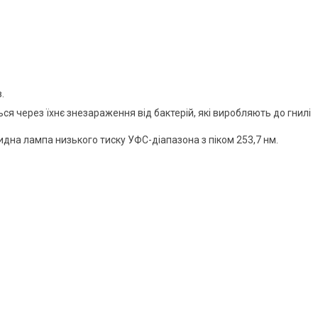
.
ся через їхнє знезараження від бактерій, які виробляють до гнилі
на лампа низького тиску УФС-діапазона з піком 253,7 нм.