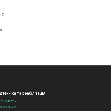
ь у
он
техніка та реабілітація
Тонометри
Інгалятори