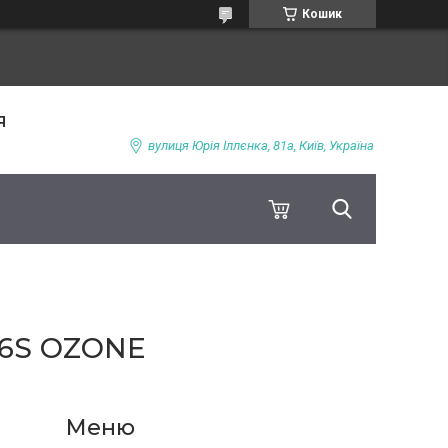
Кошик
я
вулиця Юрія Іллєнка, 81а, Київ, Україна
6S OZONE