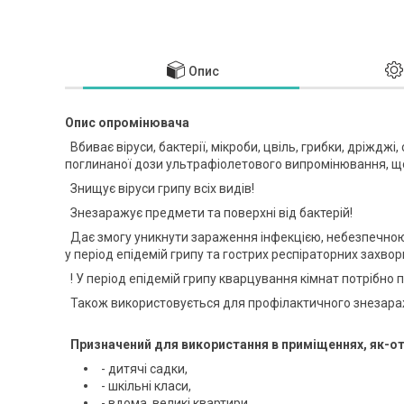
Опис
Опис опромінювача
Вбиває віруси, бактерії, мікроби, цвіль, грибки, дріжджі,
поглинаної дози ультрафіолетового випромінювання, що
Знищує віруси грипу всіх видів!
Знезаражує предмети та поверхні від бактерій!
Дає змогу уникнути зараження інфекцією, небезпечною д
у період епідемій грипу та гострих респіраторних захво
! У період епідемій грипу кварцування кімнат потрібно
Також використовується для профілактичного знезараж
Призначений для використання в приміщеннях, як-от
- дитячі садки,
- шкільні класи,
- вдома, великі квартири,