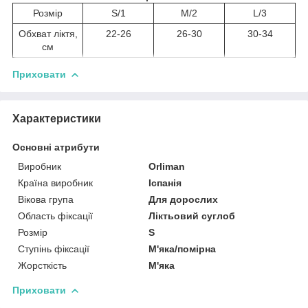
Розмір
S/1
M/2
L/3
Обхват ліктя,
22-26
26-30
30-34
см
Приховати
Характеристики
Основні атрибути
Виробник
Orliman
Країна виробник
Іспанія
Вікова група
Для дорослих
Область фіксації
Ліктьовий суглоб
Розмір
S
Ступінь фіксації
М'яка/помірна
Жорсткість
М'яка
Приховати