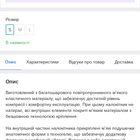
Розмір
S
M
L
В наявності
Опис
Характеристики
Відгуки про товар
Доставка
Опис
Виготовлений з багатошарового повітропроникного м'якого
еластичного матеріалу, що забезпечує достатній рівень
компресії і комфортну експлуатацію. При цьому налокітник не
натирає, всі внутрішні елементи покриті м'яким матеріалом з
безшовною технологією кріплення.
На внутрішній частині налокітника прикріплені м'які подушечки
анатомічної форми з техногелю, що забезпечує додаткову
фіксацію в необхідній області. Включає в себе еластичний