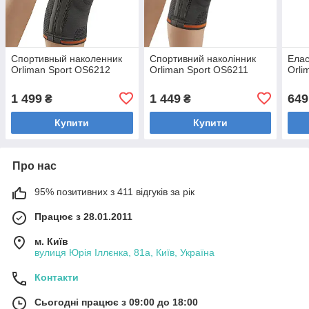
Спортивный наколенник
Спортивний наколінник
Елас
Orliman Sport OS6212
Orliman Sport OS6211
Orli
1 499
1 449
649
₴
₴
Купити
Купити
Про нас
95% позитивних з 411 відгуків за рік
Працює з 28.01.2011
м. Київ
вулиця Юрія Іллєнка, 81а, Київ, Україна
Контакти
Сьогодні працює з 09:00 до 18:00