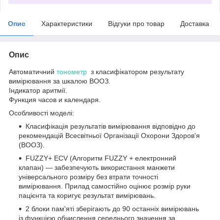
Опис
Характеристики
Відгуки про товар
Доставка
Опис
Автоматичний
тонометр
з класифікатором результату
вимірювання за шкалою ВООЗ.
Індикатор аритмії.
Функция часов и календаря.
Особливості моделі:
Класифікація результатів вимірювання відповідно до
рекомендацій Всесвітньої Організації Охорони Здоров'я
(ВООЗ).
FUZZY+ ECV (Алгоритм FUZZY + електронний
клапан) — забезпечують використання манжети
універсального розміру без втрати точності
вимірювання. Прилад самостійно оцінює розмір руки
пацієнта та коригує результат вимірювань.
2 блоки пам'яті зберігають до 90 останніх вимірювань
із функцією обчислення середнього значення за