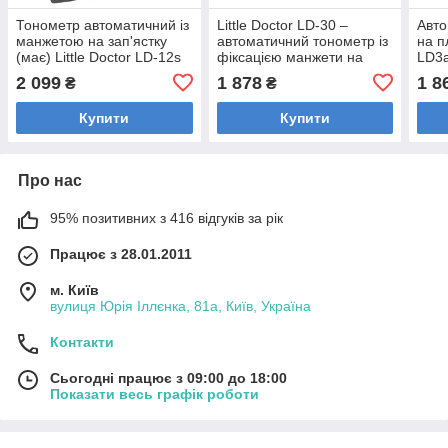
Тонометр автоматичний із
Little Doctor LD-30 –
Авто
манжетою на зап'ястку
автоматичний тонометр із
на п
(має) Little Doctor LD-12s
фіксацією манжети на
LD3
плече
2 099
1 878
1 8
₴
₴
Купити
Купити
Про нас
95% позитивних з 416 відгуків за рік
Працює з 28.01.2011
м. Київ
вулиця Юрія Іллєнка, 81а, Київ, Україна
Контакти
Сьогодні працює з 09:00 до 18:00
Показати весь графік роботи