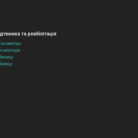
техніка та реабілітація
Тонометри
Інгалятори
Милиці
Палиці