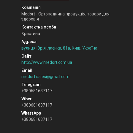
Medort - Ортопедична продукція, товари для
здоров'я
Христина
вулиця Юрія Іллєнка, 81а, Київ, Україна
http://www.medort.com.ua
medort.sales@gmail.com
+380681637117
+380681637117
+380681637117