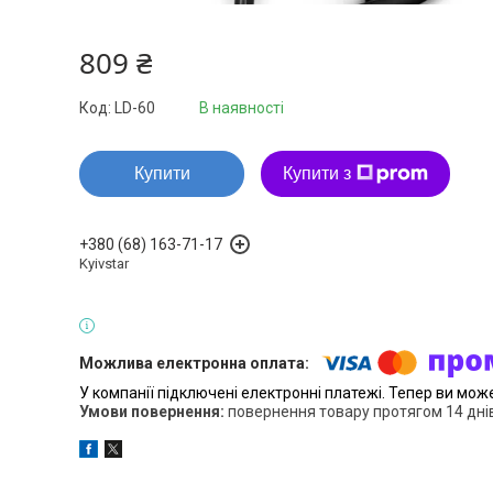
809 ₴
Код:
LD-60
В наявності
Купити
Купити з
+380 (68) 163-71-17
Kyivstar
У компанії підключені електронні платежі. Тепер ви мож
повернення товару протягом 14 дні