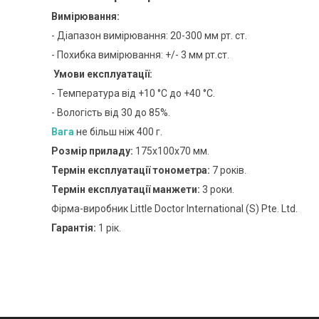
Вимірювання:
- Діапазон вимірювання: 20-300 мм рт. ст.
- Похибка вимірювання: +/- 3 мм рт.ст.
Умови експлуатації:
- Температура від +10 °C до +40 °C.
- Вологість від 30 до 85%.
Вага
не більш ніж 400 г.
Розмір приладу:
175х100х70 мм.
Термін експлуатації тонометра:
7 років.
Термін експлуатації манжети:
3 роки.
Фірма-виробник Little Doctor International (S) Pte. Ltd.
Гарантія:
1 рік.