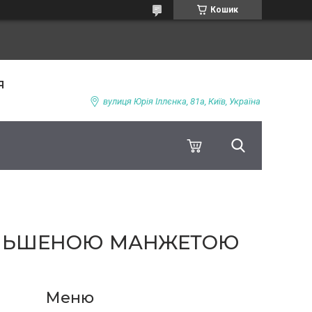
Кошик
я
вулиця Юрія Іллєнка, 81а, Київ, Україна
ЗБІЛЬШЕНОЮ МАНЖЕТОЮ