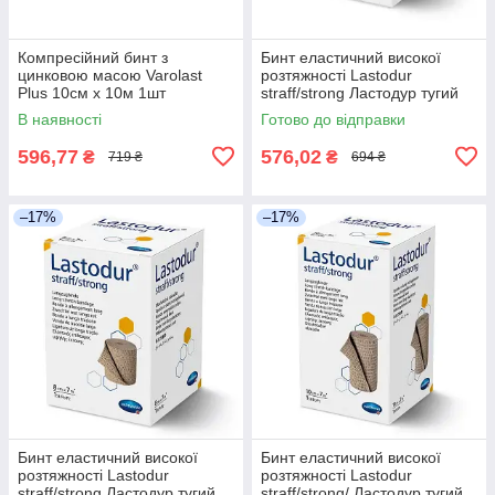
Компресійний бинт з
Бинт еластичний високої
цинковою масою Varolast
розтяжності Lastodur
Plus 10см х 10м 1шт
straff/strong Ластодур тугий
6см х 7м 1шт
В наявності
Готово до відправки
596,77
576,02
₴
₴
719 ₴
694 ₴
–17%
–17%
Бинт еластичний високої
Бинт еластичний високої
розтяжності Lastodur
розтяжності Lastodur
straff/strong Ластодур тугий
straff/strong/ Ластодур тугий