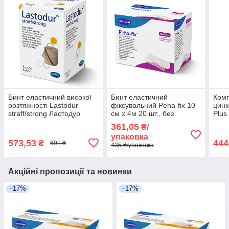
Бинт еластичний високої
Бинт еластичний
Комп
розтяжності Lastodur
фіксувальний Peha-fix 10
цинк
straff/strong Ластодур
см х 4м 20 шт., без
Plus
тугий 8см х 7м 1шт
індивідуального
361,05
₴/
паковання
упаковка
573,53
444
₴
691 ₴
435 ₴/упаковка
Акційні пропозиції та новинки
–17%
–17%