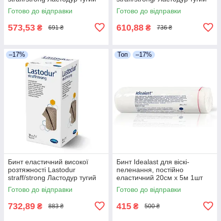
8см х 7м 1шт
10см х 7м 1шт
Готово до відправки
Готово до відправки
573,53
610,88
₴
₴
691 ₴
736 ₴
–17%
Топ
–17%
Бинт еластичний високої
Бинт Idealast для віскі-
розтяжності Lastodur
пеленання, постійно
straff/strong Ластодур тугий
еластичний 20см х 5м 1шт
12см х 7м 1шт
Готово до відправки
Готово до відправки
732,89
415
₴
₴
883 ₴
500 ₴