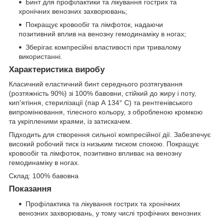
Бинт для профілактики та лікування гострих та
хронічних венозних захворювань;
Покращує кровообіг та лімфоток, надаючи
позитивний вплив на венозну гемодинаміку в ногах;
Зберігає компресійні властивості при тривалому
використанні.
Характеристика виробу
Класичний еластичний бинт середнього розтягування
(розтяжність 90%) зі 100% бавовни, стійкий до жиру і поту,
кип'ятіння, стерилізації (пар А 134° С) та рентгенівського
випромінювання, тілесного кольору, з обробленою кромкою
та укріпленими краями, із затискачем.
Підходить для створення сильної компресійної дії. Забезпечує
високий робочий тиск із низьким тиском спокою. Покращує
кровообіг та лімфоток, позитивно впливає на венозну
гемодинаміку в ногах.
Склад: 100% бавовна
Показання
Профілактика та лікування гострих та хронічних
венозних захворювань, у тому числі трофічних венозних