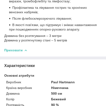
виразок, тромбофлебіту та лімфостазу;
Профілактика та лікування гострих та хронічних
венозних набряків;
Після флебосклерозуючого лікування;
В якості пов'язки, що підтримує і знімає навантаження
при пошкодженнях опорно-рухового апарату.
Довжина без розтягування – 3 метри
Довжина у розтягнутому стані – 5 метрів
Приховати
Характеристики
Основні атрибути
Виробник
Paul Hartmann
Країна виробник
Німеччина
Довжина
500 см
Колір
Бежевий
Розтяжність
90 %