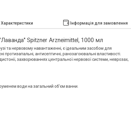
Характеристики
Інформація для замовлення
"Лаванда" Spitzner Arzneimittel, 1000 мл
узі та нервовому навантаженні, є ідеальним засобом для
і протизапальні, антисептичні, ранозагоювальні властивості.
дистонії, захворюваннях центральної нервової системи, неврозах,
труменем води на загальний об'єм ванни.