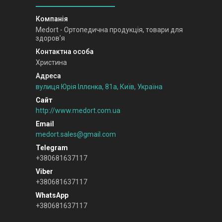
Medort - Ортопедична продукція, товари для
здоров'я
Христина
вулиця Юрія Іллєнка, 81а, Київ, Україна
http://www.medort.com.ua
medort.sales@gmail.com
+380681637117
+380681637117
+380681637117