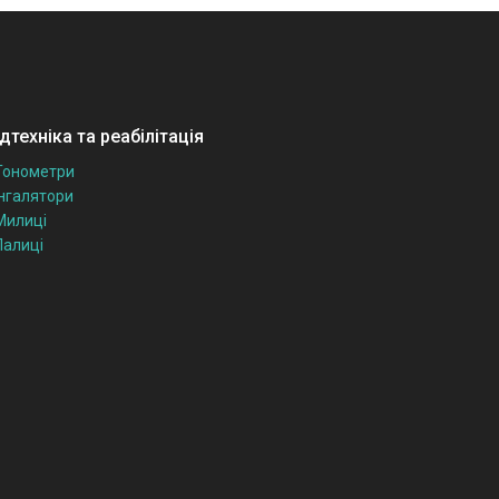
техніка та реабілітація
Тонометри
Інгалятори
Милиці
Палиці