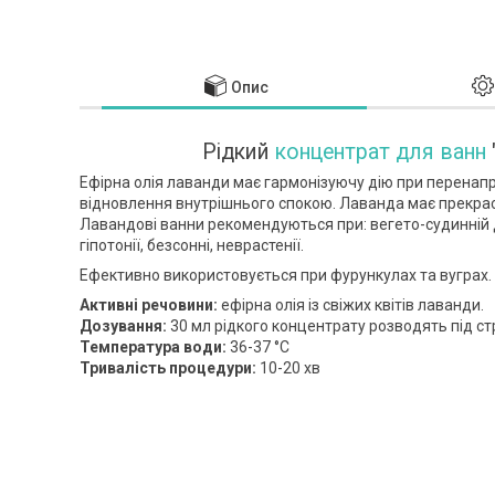
Опис
Рідкий
концентрат для ванн
Ефірна олія лаванди має гармонізуючу дію при перенапр
відновлення внутрішнього спокою. Лаванда має прекрасн
Лавандові ванни рекомендуються при: вегето-судинній 
гіпотонії, безсонні, неврастенії.
Ефективно використовується при фурункулах та вуграх.
Активні речовини:
ефірна олія із свіжих квітів лаванди.
Дозування:
30 мл рідкого концентрату розводять під с
Температура води:
36-37 °C
Тривалість процедури:
10-20 хв