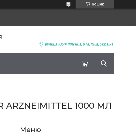
Кошик
я
вулиця Юрія Іллєнка, 81а, Київ, Україна
 ARZNEIMITTEL 1000 МЛ