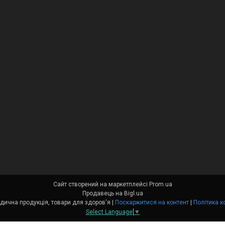
Сайт створений на маркетплейсі
Prom.ua
Продавець на Bigl.ua
Medort - Ортопедична продукція, товари для здоров'я |
Поскаржитися на контент
|
Політика к
Select Language
▼