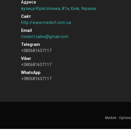
вулиця Юрія Іллєнка, 81а, Київ, Україна
http://www.medort.com.ua
medort.sales@gmail.com
+380681637117
+380681637117
+380681637117