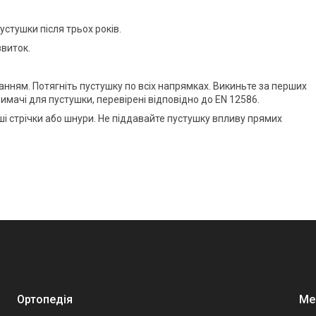
стушки після трьох років.
виток.
нням. Потягніть пустушку по всіх напрямках. Викиньте за перших
мачі для пустушки, перевірені відповідно до EN 12586.
ші стрічки або шнури. Не піддавайте пустушку впливу прямих
Ортопедія
Мед