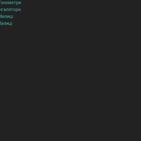
Тонометри
Інгалятори
Милиці
Палиці