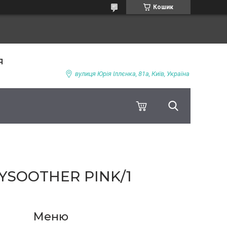
Кошик
я
вулиця Юрія Іллєнка, 81а, Київ, Україна
BYSOOTHER PINK/1