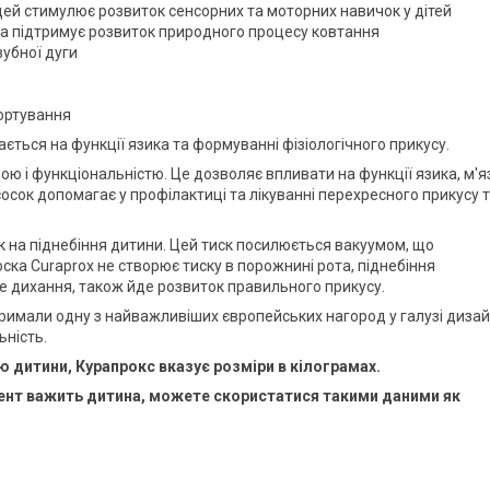
ей стимулює розвиток сенсорних та моторних навичок у дітей
а підтримує розвиток природного процесу ковтання
зубної дуги
портування
ється на функції язика та формуванні фізіологічного прикусу.
ою і функціональністю. Це дозволяє впливати на функції язика, м'я
осок допомагає у профілактиці та лікуванні перехресного прикусу 
к на піднебіння дитини. Цей тиск посилюється вакуумом, що
ска Curaprox не створює тиску в порожнині рота, піднебіння
 дихання, також йде розвиток правильного прикусу.
 отримали одну з найважливіших європейських нагород у галузі диза
ьність.
 дитини, Курапрокс вказує розміри в кілограмах.
мент важить дитина, можете скористатися такими даними як