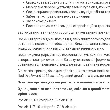
Силіконова мебрана з відчуттям материнських груд
Мембрана переміщується разом із губами дитини т
Соска сприяє правильному розвитку піднебіння та 
Забезпечує правильне носове дихання
Заспокоює дитину
Поставляється з боксом для стерилізації та транс
Застосування звичайних сосок у дітей негативно познача
Соски Curaprox відрізняються від звичайних сосок будов
рота та на положення обох щелеп. Використання таких с
інших ортодонтичних патологій у дітей раннього віку.
Соски круглої форми інших компаній чинять сильний тис
створюється при смоктанні. За рахунок плоскої форми со
розвивається правильно, регулюється правильне носове
Біо-соска, тримач, бокс для зберігання та стерилізації
Red Dot Award 2016 за найкращий дизайн та функціонал
Оскільки щелепа дитини росте паралельно з тяжкістю
Однак, якщо ви не знаєте точно, скільки в даний мо
орієнтиром:
Розмір 0: 3-7 кг/прибл. 0-7 місяців
Розмір 1: 7-10 кг/прибл. 7-18 місяців