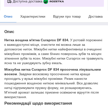
Доступна доставка
Опис
Характеристики
Відгуки про товар
Доставка
Опис
Нитка вощена м'ятна Curaprox DF 834.
У ротовій порожнині
є важкодоступні місця, очистити які можна лише за
допомогою ниток. Міжзубні нитки найефективніші в очищенні
міжзубних проміжків, а саме бічних поверхонь зубів та місцях
зіткнення зубів та ясен. Міжзубні нитки Curaprox не травмують
ясна та не ушкоджують зубну емаль.
Міжзубна нитка Curaprox DF 834 просочена лікувальним
воском
. Завдяки восковому просоченню нитка краще
проходить у вузькі міжзубні проміжки. Ризик нанести
пошкодження вощеною ниткою мінімальний. Віск дозволяє
нитці підтримувати пружну форму, не розшаровуючись.
М'ятний аромат залишає приємне освіжаюче відчуття після
використання.
Рекомендації щодо використання