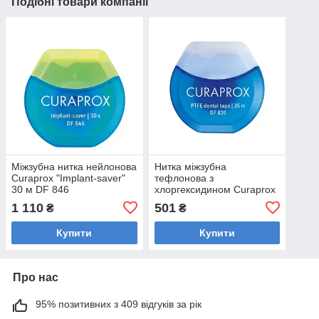
Подібні товари компанії
Міжзубна нитка нейлонова
Нитка міжзубна
Curaprox "Implant-saver"
тефлонова з
30 м DF 846
хлоргексидином Curaprox
DF 820, 35 м
1 110
501
₴
₴
Купити
Купити
Про нас
95% позитивних з 409 відгуків за рік