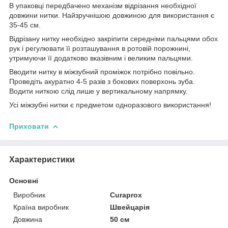
В упаковці передбачено механізм відрізання необхідної
довжини нитки. Найзручнішою довжиною для використання є
35-45 см.
Відрізану нитку необхідно закріпити середніми пальцями обох
рук і регулювати її розташування в ротовій порожнині,
утримуючи її додатково вказівним і великим пальцями.
Вводити нитку в міжзубний проміжок потрібно повільно.
Проведіть акуратно 4-5 разів з бокових поверхонь зуба.
Водити ниткою слід лише у вертикальному напрямку.
Усі міжзубні нитки є предметом одноразового використання!
Приховати
Характеристики
Основні
Виробник
Curaprox
Країна виробник
Швейцарія
Довжина
50 см