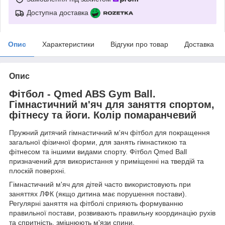
Доступна доставка
Опис
Характеристики
Відгуки про товар
Доставка
Опис
Фітбол - Qmed ABS Gym Ball.
Гімнастичний м'яч для заняття спортом,
фітнесу та йоги. Колір помаранчевий
Пружний дитячий гімнастичний м'яч фітбол для покращення
загальної фізичної форми, для занять гімнастикою та
фітнесом та іншими видами спорту. Фітбол Qmed Ball
призначений для використання у приміщенні на твердій та
плоскій поверхні.
Гімнастичний м'яч для дітей часто використовують при
заняттях ЛФК (якщо дитина має порушення постави).
Регулярні заняття на фітболі сприяють формуванню
правильної постави, розвивають правильну координацію рухів
та спритність, зміцнюють м'язи спини.