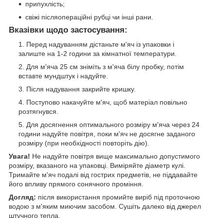
припухлість;
свіжі післяопераційні рубці чи інші рани.
Вказівки щодо застосування:
Перед надуванням дістаньте м'яч із упаковки і
залиште на 1-2 години за кімнатної температури.
Для м'яча 25 см зніміть з м'яча білу пробку, потім
вставте мундштук і надуйте.
Після надування закрийте кришку.
Поступово накачуйте м'яч, щоб матеріал повільно
розтягнувся.
Для досягнення оптимального розміру м'яча через 24
години надуйте повітря, поки м'яч не досягне заданого
розміру (при необхідності повторіть дію).
Увага!
Не надуйте повітря вище максимально допустимого
розміру, вказаного на упаковці. Виміряйте діаметр кулі.
Тримайте м'яч подалі від гострих предметів, не піддавайте
його впливу прямого сонячного проміння.
Догляд:
після використання промийте виріб під проточною
водою з м'яким миючим засобом. Сушіть далеко від джерел
штучного тепла.