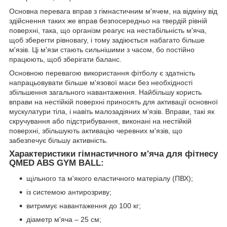
Основна перевага вправ з гімнастичним м'ячем, на відміну від
здійснення таких же вправ безпосередньо на твердій рівній
поверхні, така, що організм реагує на нестабільність м'яча,
щоб зберегти рівновагу, і тому задіюється набагато більше
м'язів. Ці м'язи стають сильнішими з часом, бо постійно
працюють, щоб зберігати баланс.
Основною перевагою використання фітболу є здатність
напрацьовувати більше м'язової маси без необхідності
збільшення загального навантаження. Найбільшу користь
вправи на нестійкій поверхні приносять для активації основної
мускулатури тіла, і навіть малозадіяних м'язів. Вправи, такі як
скручування або підстрибування, виконані на нестійкій
поверхні, збільшують активацію черевних м'язів, що
забезпечує більшу активність.
Характеристики гімнастичного м'яча для фітнесу
QMED ABS GYM BALL:
щільного та м'якого еластичного матеріалу (ПВХ);
із системою антирозриву;
витримує навантаження до 100 кг;
діаметр м'яча – 25 см;