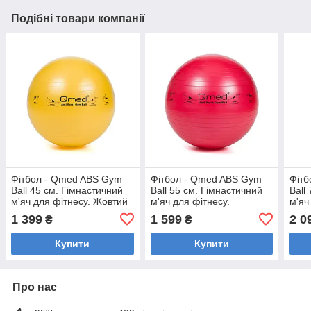
Подібні товари компанії
Фітбол - Qmed ABS Gym
Фітбол - Qmed ABS Gym
Фітб
Ball 45 см. Гімнастичний
Ball 55 см. Гімнастичний
Ball
м'яч для фітнесу. Жовтий
м'яч для фітнесу.
м'яч
Червоний
1 399
1 599
2 0
₴
₴
Купити
Купити
Про нас