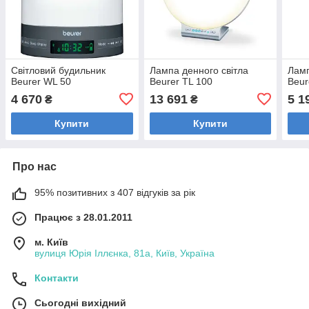
Світловий будильник
Лампа денного світла
Ламп
Beurer WL 50
Beurer TL 100
Beur
4 670
13 691
5 1
₴
₴
Купити
Купити
Про нас
95% позитивних з 407 відгуків за рік
Працює з 28.01.2011
м. Київ
вулиця Юрія Іллєнка, 81а, Київ, Україна
Контакти
Сьогодні вихідний