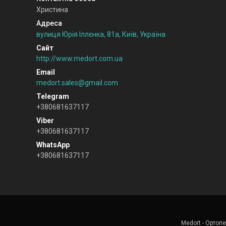
Христина
вулиця Юрія Іллєнка, 81а, Київ, Україна
http://www.medort.com.ua
medort.sales@gmail.com
+380681637117
+380681637117
+380681637117