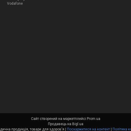
Vodafone
Сайт створений на маркетплейсі
Prom.ua
Продавець на Bigl.ua
Medort - Ортопедична продукція, товари для здоров'я |
Поскаржитися на контент
|
Політика к