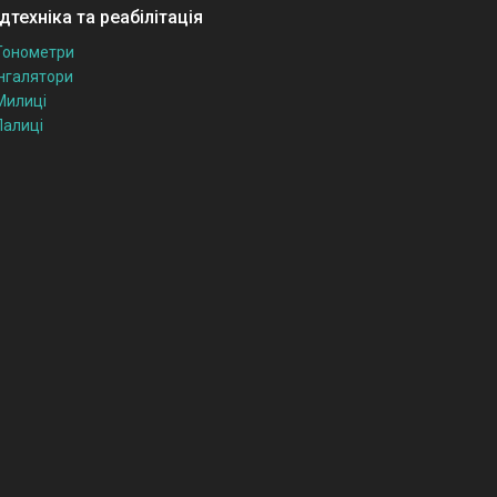
техніка та реабілітація
Тонометри
Інгалятори
Милиці
Палиці