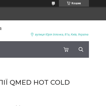
Кошик
я
вулиця Юрія Іллєнка, 81а, Київ, Україна
ПІЇ QMED HOT COLD