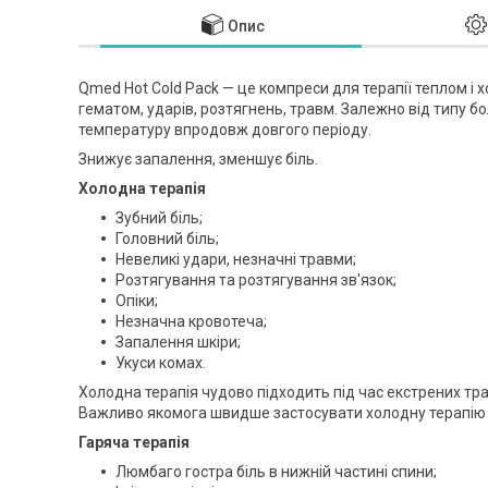
Опис
Qmed Hot Cold Pack — це компреси для терапії теплом і
гематом, ударів, розтягнень, травм. Залежно від типу 
температуру впродовж довгого періоду.
Знижує запалення, зменшує біль.
Холодна терапія
Зубний біль;
Головний біль;
Невеликі удари, незначні травми;
Розтягування та розтягування зв'язок;
Опіки;
Незначна кровотеча;
Запалення шкіри;
Укуси комах.
Холодна терапія чудово підходить під час екстрених трав
Важливо якомога швидше застосувати холодну терапію д
Гаряча терапія
Люмбаго гостра біль в нижній частині спини;