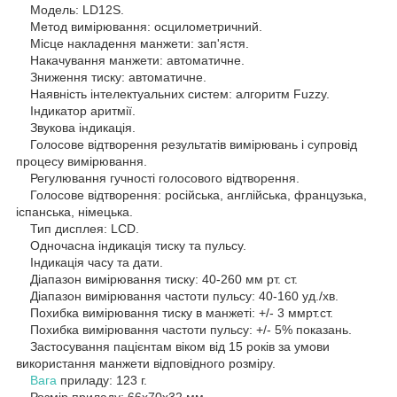
Модель: LD12S.
Метод вимірювання: осцилометричний.
Місце накладення манжети: зап'ястя.
Накачування манжети: автоматичне.
Зниження тиску: автоматичне.
Наявність інтелектуальних систем: алгоритм Fuzzy.
Індикатор аритмії.
Звукова індикація.
Голосове відтворення результатів вимірювань і супровід
процесу вимірювання.
Регулювання гучності голосового відтворення.
Голосове відтворення: російська, англійська, французька,
іспанська, німецька.
Тип дисплея: LCD.
Одночасна індикація тиску та пульсу.
Індикація часу та дати.
Діапазон вимірювання тиску: 40-260 мм рт. ст.
Діапазон вимірювання частоти пульсу: 40-160 уд./хв.
Похибка вимірювання тиску в манжеті: +/- 3 ммрт.ст.
Похибка вимірювання частоти пульсу: +/- 5% показань.
Застосування пацієнтам віком від 15 років за умови
використання манжети відповідного розміру.
Вага
приладу: 123 г.
Розмір приладу: 66х70х32 мм.