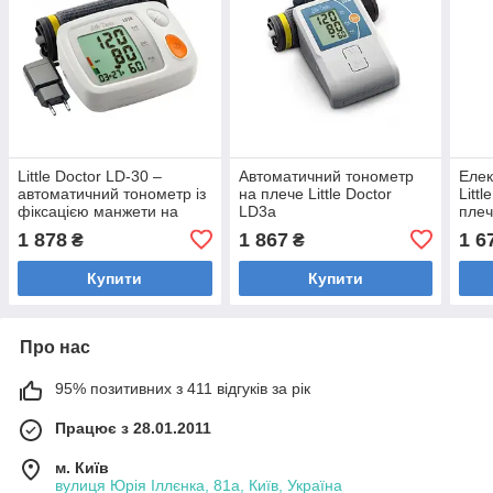
Little Doctor LD-30 –
Автоматичний тонометр
Елек
автоматичний тонометр із
на плече Little Doctor
Littl
фіксацією манжети на
LD3a
пле
плече
1 878
1 867
1 6
₴
₴
Купити
Купити
Про нас
95% позитивних з 411 відгуків за рік
Працює з 28.01.2011
м. Київ
вулиця Юрія Іллєнка, 81а, Київ, Україна