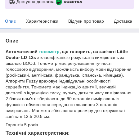
Доступна доставка
Опис
Характеристики
Відгуки про товар
Доставка
Опис
Автоматичний
тонометр
, що говорить, на зап'ясті Little
Doctor LD-12s
з класифікацією результатів вимірювань за
шкалою ВООЗ. Тонометр має регулювання гучності
голосового відтворення, можливість вибору мови відтворення
(російський, англійська, французька, іспанська, німецька).
Алгоритм Fuzzy враховує індивідуальні особливості
серцебиття. Тонометр має індикацію аритмії, великий
дисплей з індикацією тиску, пульсу, дати та часу вимірювання.
2 блоки пам'яті зберігають до 90 останніх вимірювань із
функцією обчислення середнього значення 3 останніх
вимірювань. Манжета збільшеного розміру для окружності
зап'ястя 12.5-20.5 см.
Гарантія 5 років.
Технічні характеристики: