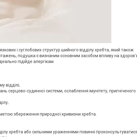
зкових і суглобових структур шийного відділу хребта, який також
вантажень, подушка є визнаним основним засобом впливу на здоров'
деально підійде алергікам.
у відділі;
нь серцево-судинної системи, ослаблення імунітету, пригніченого
ділу;
 метою збереження природної кривизни хребта.
ділу хребта або сильними ураженнями повинні проконсультуватися