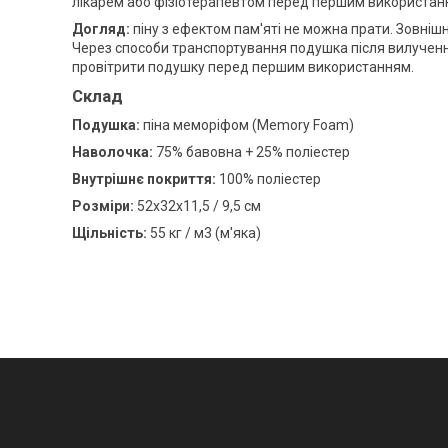
лікарем або фізіотерапевтом перед першим використан
Догляд:
піну з ефектом пам'яті не можна прати. Зовнішня
Через способи транспортування подушка після вилученн
провітрити подушку перед першим використанням.
Склад
Подушка:
піна меморіфом (Memory Foam)
Наволочка:
75% бавовна + 25% поліестер
Внутрішнє покриття:
100% поліестер
Розміри:
52x32x11,5 / 9,5 см
Щільність:
55 кг / м3 (м'яка)