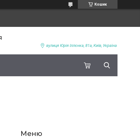
Кошик
я
вулиця Юрія Іллєнка, 81а, Київ, Україна