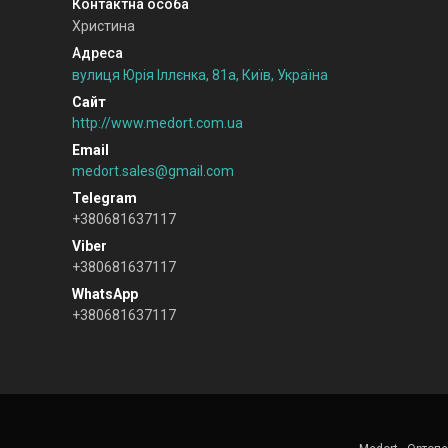
Христина
вулиця Юрія Іллєнка, 81а, Київ, Україна
http://www.medort.com.ua
medort.sales@gmail.com
+380681637117
+380681637117
+380681637117