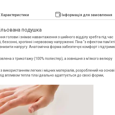
Характеристики
Інформація для замовлення
фільована подушка
я голови і знімає навантаження з шийного відділу хребта під час
безсонні, хропінні і нервовому напруженні. Піна "з ефектом пам'яті
 знизити напругу. Анатомічна форма забезпечує комфорт і підтримк
влена з трикотажу (100% поліестер), а зовнішня з м'якого велюру
з використанням легких і міцних матеріалів, розроблений на основі
під впливом тепла тіла ідеально адаптується до своєї форми,