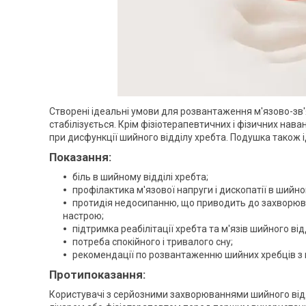
Створені ідеальні умови для розвантаження м'язово-зв'я
стабілізується. Крім фізіотерапевтичних і фізичних на
при дисфункції шийного відділу хребта. Подушка також і
Показання:
біль в шийному відділі хребта;
профілактика м'язової напруги і дископатії в шийном
протидія недосипанню, що приводить до захворюва
настрою;
підтримка реабілітації хребта та м'язів шийного від
потреба спокійного і тривалого сну;
рекомендації по розвантаженню шийних хребців з
Протипоказання:
Користувачі з серйозними захворюваннями шийного від