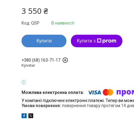
3 550 ₴
Код:
QSP
В наявності
Купити
Купити з
+380 (68) 163-71-17
Kyivstar
У компанії підключені електронні платежі. Тепер ви мож
повернення товару протягом 14 дні