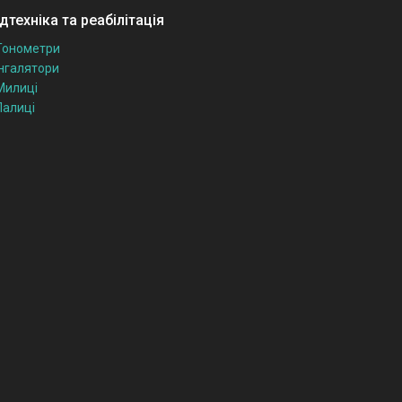
техніка та реабілітація
Тонометри
Інгалятори
Милиці
Палиці