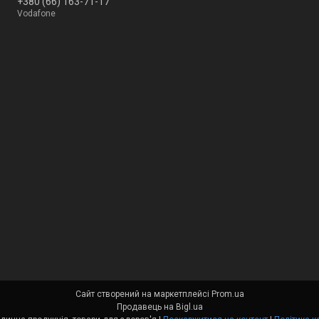
+380 (66) 163-71-17
Vodafone
Сайт створений на маркетплейсі
Prom.ua
Продавець на Bigl.ua