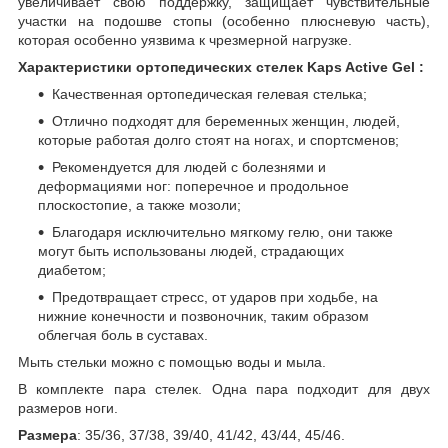
увеличивает свою поддержку, защищает чувствительные
участки на подошве стопы (особенно плюсневую часть),
которая особенно уязвима к чрезмерной нагрузке.
Характеристики ортопедических стелек Kaps Active Gel :
Качественная ортопедическая гелевая стелька;
Отлично подходят для беременных женщин, людей,
которые работая долго стоят на ногах, и спортсменов;
Рекомендуется для людей с болезнями и
деформациями ног: поперечное и продольное
плоскостопие, а также мозоли;
Благодаря исключительно мягкому гелю, они также
могут быть использованы людей, страдающих
диабетом;
Предотвращает стресс, от ударов при ходьбе, на
нижние конечности и позвоночник, таким образом
облегчая боль в суставах.
Мыть стельки можно с помощью воды и мыла.
В комплекте пара стелек. Одна пара подходит для двух
размеров ноги.
Размера
: 35/36, 37/38, 39/40, 41/42, 43/44, 45/46.