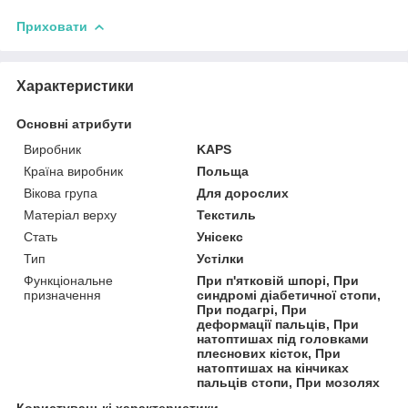
Приховати
Характеристики
Основні атрибути
Виробник
KAPS
Країна виробник
Польща
Вікова група
Для дорослих
Матеріал верху
Текстиль
Стать
Унісекс
Тип
Устілки
Функціональне
При п'ятковій шпорі, При
призначення
синдромі діабетичної стопи,
При подагрі, При
деформації пальців, При
натоптишах під головками
плеснових кісток, При
натоптишах на кінчиках
пальців стопи, При мозолях
Користувацькі характеристики