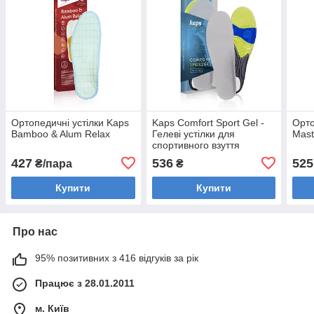
Ортопедичні устілки Kaps
Kaps Comfort Sport Gel -
Орто
Bamboo & Alum Relax
Гелеві устілки для
Mast
спортивного взуття
427
536
525
₴/пара
₴
Купити
Купити
Про нас
95% позитивних з 416 відгуків за рік
Працює з 28.01.2011
м. Київ