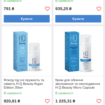
В наявності
В наявності
791
935,25
₴
₴
Купити
Купити
Флюїд під очі пружність та
Крем для обличчя
свіжість H.Q.Beauty Argan
зволоження та омолодження
Edition 30мл
H.Q.Beauty Micro Capsule
Edition 50 мл
В наявності
В наявності
920,81
1 225,31
₴
₴