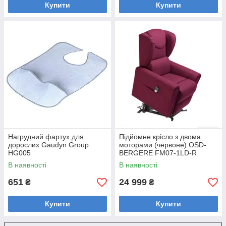
Купити
Купити
Нагрудний фартух для
Підйомне крісло з двома
дорослих Gaudyn Group
моторами (червоне) OSD-
HG005
BERGERE FM07-1LD-R
В наявності
В наявності
651
24 999
₴
₴
Купити
Купити