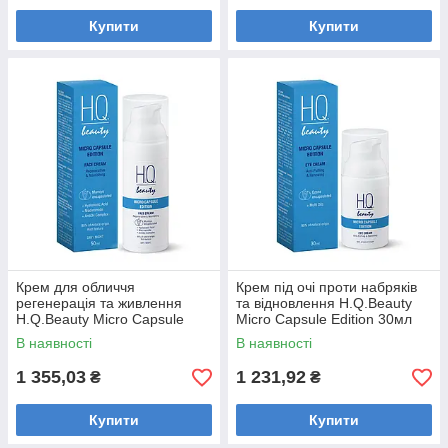
Купити
Купити
Крем для обличчя
Крем під очі проти набряків
регенерація та живлення
та відновлення H.Q.Beauty
H.Q.Beauty Micro Capsule
Micro Capsule Edition 30мл
Edition 50мл
В наявності
В наявності
1 355,03
1 231,92
₴
₴
Купити
Купити