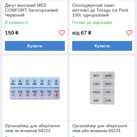
Джгут венозний MED
Охолоджуючий пакет
COMFORT, багаторазовий
миттєвої дії Timago Ice Pack
Червоний
100г, одноразовий
В наявності
Готово до відправки
150
67
₴
від
₴
Купити
Купити
Органайзер для зберігання
Органайзер для зберігання
ліків чи вітамінів 68223
ліків або вітамінів 68224