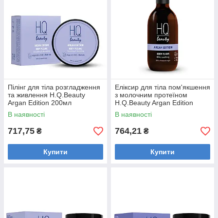
Пілінг для тіла розгладження
Еліксир для тіла пом'якшення
та живлення H.Q.Beauty
з молочним протеїном
Argan Edition 200мл
H.Q.Beauty Argan Edition
250мл
В наявності
В наявності
717,75
764,21
₴
₴
Купити
Купити