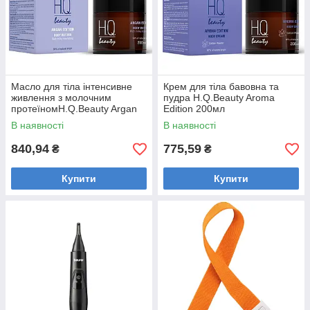
Масло для тіла інтенсивне
Крем для тіла бавовна та
живлення з молочним
пудра H.Q.Beauty Aroma
протеїномH.Q.Beauty Argan
Edition 200мл
Edition 200мл
В наявності
В наявності
840,94
775,59
₴
₴
Купити
Купити