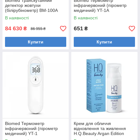
Biomed Транскутанний
Biomed Термометр
детектор жовтухи
інфрачервоний (пірометр
(білірубінометр) BM-100A
медичний) YT-1A
В наявності
В наявності
84 630
651
₴
₴
86 955 ₴
Купити
Купити
Biomed Термометр
Крем для обличчя
інфрачервоний (пірометр
відновлення та живлення
медичний) YT-1
H.Q.Beauty Argan Edition
50мл