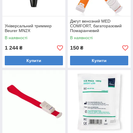
Джгут венозний MED
Універсальний триммер
COMFORT, багаторазовий
Beurer MN2X
Помаранчевий
В наявності
В наявності
1 244
150
₴
₴
Купити
Купити