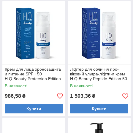
Крем для лица хронозащита
Ліфтер для обличчя про-
и питание SPF +50
віковий ультра-ліфтинг крем
H.Q.Beauty Protecrion Edition
H.Q.Beauty Peptide Edition 50
50мл
мл
В наявності
В наявності
986,58
1 503,36
₴
₴
Купити
Купити