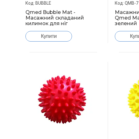
BUBBLE
QMB-7
Qmed Bubble Mat -
Масажни
Масажний складаний
Qmed Mas
килимок для ніг
зелений
Купити
Куп