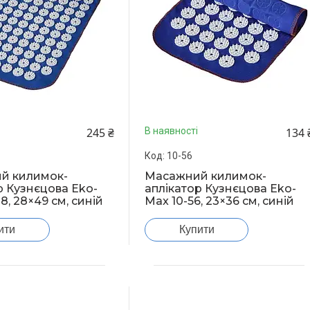
245 ₴
134 
В наявності
10-56
й килимок-
Масажний килимок-
р Кузнєцова Eko-
аплікатор Кузнєцова Eko-
8, 28×49 см, синій
Max 10-56, 23×36 см, синій
ити
Купити