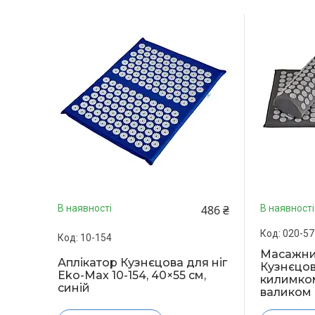
486 ₴
В наявності
В наявності
020-57
10-154
Масажний
Аплікатор Кузнєцова для ніг
Кузнєцов
Eko-Max 10-154, 40×55 см,
килимком
синій
валиком