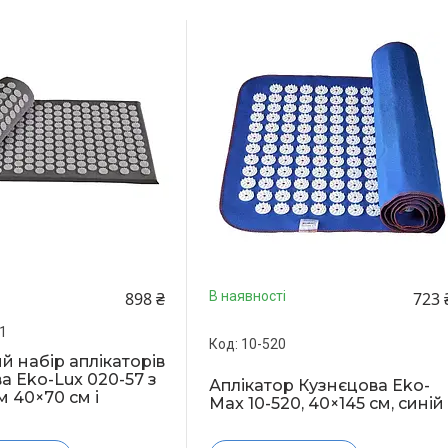
898 ₴
723 
В наявності
1
10-520
 набір аплікаторів
а Eko-Lux 020-57 з
Аплікатор Кузнєцова Eko-
 40×70 см і
Max 10-520, 40×145 см, синій