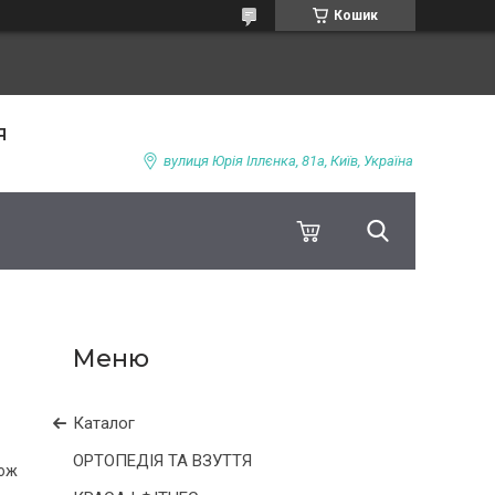
Кошик
я
вулиця Юрія Іллєнка, 81а, Київ, Україна
Каталог
ОРТОПЕДІЯ ТА ВЗУТТЯ
кож