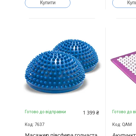
Купити
Куп
1 399 ₴
Готово до відправки
Готово до в
7637
QAM
Масажер півсфера голчаста
Акупунк