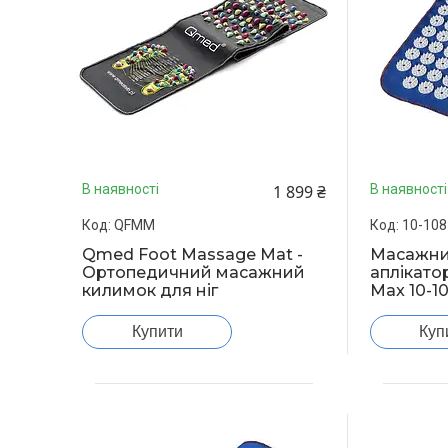
1 899 ₴
В наявності
В наявності
QFMM
10-108
Qmed Foot Massage Mat -
Масажни
Ортопедичний масажний
аплікато
килимок для ніг
Max 10-10
Купити
Куп