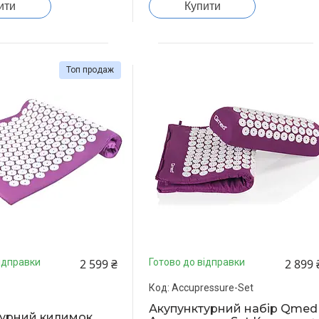
ити
Купити
Топ продаж
2 599 ₴
2 899 
ідправки
Готово до відправки
Accupressure-Set
Акупунктурний набір Qmed
турний килимок