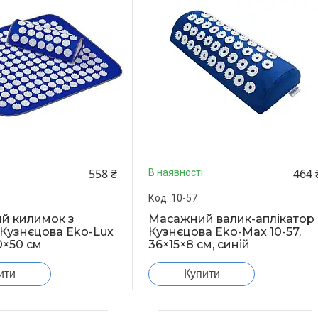
558 ₴
464 
В наявності
10-57
й килимок з
Масажний валик-аплікатор
Кузнєцова Eko-Lux
Кузнєцова Eko-Max 10-57,
0×50 см
36×15×8 см, синій
ити
Купити