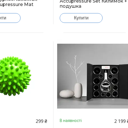
Accupressure Set Килимок +
pressure Mat
подушка
ити
Купити
299 ₴
2 199 
В наявності