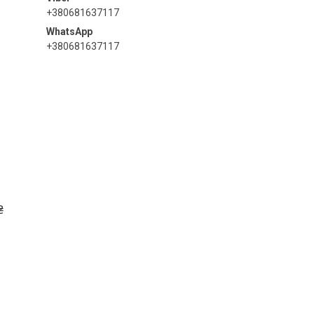
+380681637117
+380681637117
₴