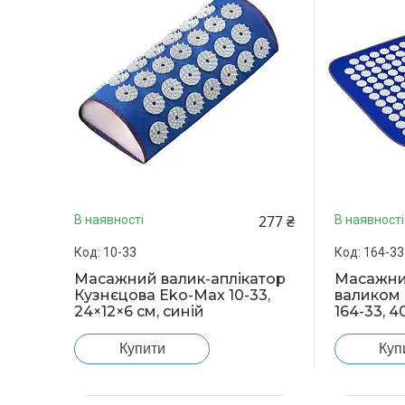
277 ₴
В наявності
В наявності
10-33
164-33
Масажний валик-аплікатор
Масажни
Кузнєцова Eko-Max 10-33,
валиком 
24×12×6 см, синій
164-33, 4
Купити
Куп