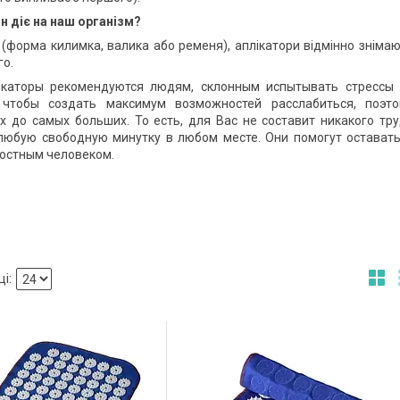
ін діє на наш організм?
й (форма килимка, валика або ременя), аплікатори відмінно зніма
го.
каторы рекомендуются людям, склонным испытывать стрессы 
чтобы создать максимум возможностей расслабиться, поэто
 до самых больших. То есть, для Вас не составит никакого тр
 любую свободную минутку в любом месте. Они помогут остават
остным человеком.