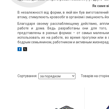
Як саме в
В незалежності від форми, в якій він був виготовлени
втому, стимулюють кровообіг в організмі і зміцнюють йо
Благодаря своему расслабляющему действию, аппли
работе и дома. Ведь разработаны они для того, 
представлены в разных формах – от самых маленьких
использовать их на работе, во время прогулки или в
бодрым семьянином, работником и активным жизнерад