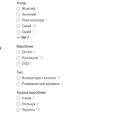
Колір
Жовтий
1
Зелений
1
Різні кольори
1
Синій
10
Сірий
1
Ще 2
Виробник
₴
Qmed
9
Кузнєцов
15
ОSD
1
Тип
Аплікатори статичні
11
Розвиваючий килимок
1
Країна виробник
Італія
1
Польща
9
Україна
15