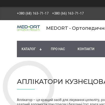
+380 (68) 163-71-17
+380 (66) 163-71-17
MEDORT - Ортопедична 
КАТАЛОГ
ПРО НАС
КОНТАКТИ
АПЛІКАТОРИ КУЗНЄЦОВ
Аплікатор – це кращий засіб для лікування целюліту, роз
здатний допомогти при стресах і безсонні (тут друге час