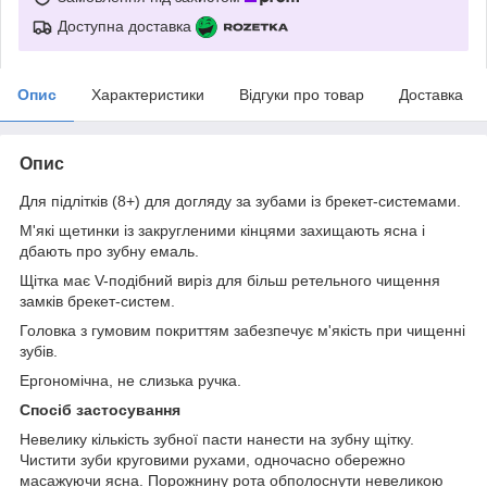
Доступна доставка
Опис
Характеристики
Відгуки про товар
Доставка
Опис
Для підлітків (8+) для догляду за зубами із брекет-системами.
М'які щетинки із закругленими кінцями захищають ясна і
дбають про зубну емаль.
Щітка має V-подібний виріз для більш ретельного чищення
замків брекет-систем.
Головка з гумовим покриттям забезпечує м'якість при чищенні
зубів.
Ергономічна, не слизька ручка.
Спосіб застосування
Невелику кількість зубної пасти нанести на зубну щітку.
Чистити зуби круговими рухами, одночасно обережно
масажуючи ясна. Порожнину рота обполоснути невеликою