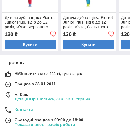
Дитяча зубна щітка Pierrot
Дитяча зубна щітка Pierrot
Дитя
Junior Plus, від 8 до 12
Junior Plus, від 8 до 12
Juni
років, м'яка, червоного
років, м'яка, блакитного
рокі
кольору, Ref.90
кольору, Ref.90
коль
130
130
130
₴
₴
Купити
Купити
Про нас
95% позитивних з 411 відгуків за рік
Працює з 28.01.2011
м. Київ
вулиця Юрія Іллєнка, 81а, Київ, Україна
Контакти
Сьогодні працює з 09:00 до 18:00
Показати весь графік роботи