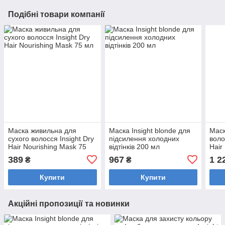
Подібні товари компанії
Маска живильна для
Маска Insight blonde для
Маск
сухого волосся Insight Dry
підсилення холодних
воло
Hair Nourishing Mask 75
відтінків 200 мл
Hair
мл
скля
389
967
1 2
₴
₴
Купити
Купити
Акційні пропозиції та новинки