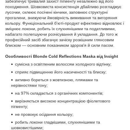
забезпечує тривалий захист пігменту незалежно від його
походження. Шовковиста консистенція дбайливо розгладжує
лусочки, склеює посічені кінчики, заповнює структурні
прогалини, знижуючи ймовірність вимивання та вигоряння
кольору. Функціональний б'юті-продукт ефективно відновлює і
зміцнює локони, робить їх слухнянішими та податливими,
набагато полегшуючи розчісування й укладання. До того ж
професійний засіб збагачує зачіску розкішним глянсовим
блиском — основним показником здоров'я й сили пасом.
Особливості Blonde Cold Reflections Maska від Insight
сумісна з освітленим волоссям холодного відтінку;
сприяє підвищенню його насиченості та блиску;
активно бореться з жовтизною, плямами та
нерівностями тону;
на 97% складається з органічних компонентів;
вирізняється високою концентрацією фіолетового
пігменту;
не провокує осідання кольору;
робить локони гладкішими, слухнянішими та
шовковистішими;