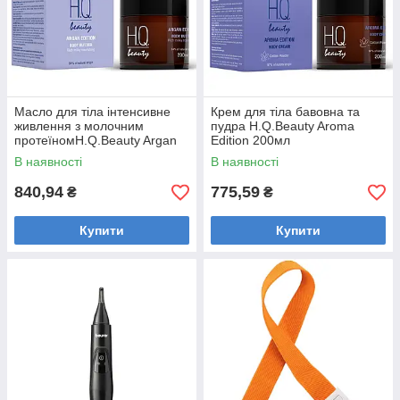
Масло для тіла інтенсивне
Крем для тіла бавовна та
живлення з молочним
пудра H.Q.Beauty Aroma
протеїномH.Q.Beauty Argan
Edition 200мл
Edition 200мл
В наявності
В наявності
840,94
775,59
₴
₴
Купити
Купити