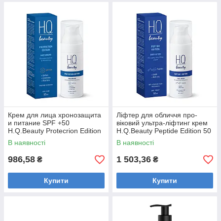
Крем для лица хронозащита
Ліфтер для обличчя про-
и питание SPF +50
віковий ультра-ліфтинг крем
H.Q.Beauty Protecrion Edition
H.Q.Beauty Peptide Edition 50
50мл
мл
В наявності
В наявності
986,58
1 503,36
₴
₴
Купити
Купити