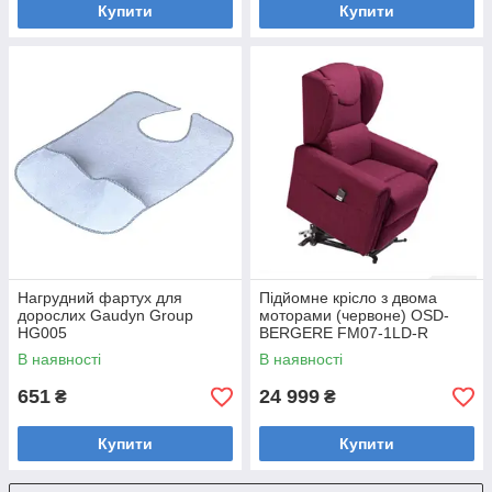
Купити
Купити
Нагрудний фартух для
Підйомне крісло з двома
дорослих Gaudyn Group
моторами (червоне) OSD-
HG005
BERGERE FM07-1LD-R
В наявності
В наявності
651
24 999
₴
₴
Купити
Купити