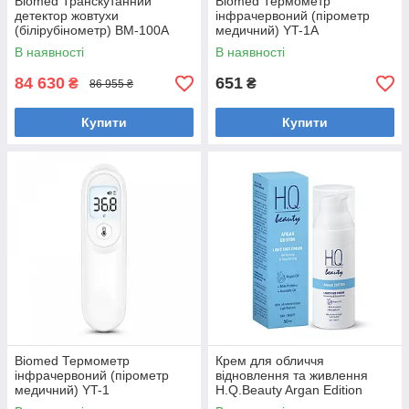
Biomed Транскутанний
Biomed Термометр
детектор жовтухи
інфрачервоний (пірометр
(білірубінометр) BM-100A
медичний) YT-1A
В наявності
В наявності
84 630
651
₴
₴
86 955 ₴
Купити
Купити
Biomed Термометр
Крем для обличчя
інфрачервоний (пірометр
відновлення та живлення
медичний) YT-1
H.Q.Beauty Argan Edition
50мл