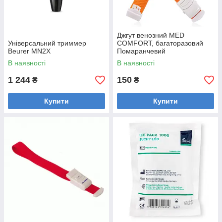
Джгут венозний MED
Універсальний триммер
COMFORT, багаторазовий
Beurer MN2X
Помаранчевий
В наявності
В наявності
1 244
150
₴
₴
Купити
Купити