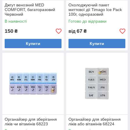
Джгут венозний MED
Охолоджуючий пакет
COMFORT, багаторазовий
миттєвої дії Timago Ice Pack
Червоний
100г, одноразовий
В наявності
Готово до відправки
150
67
₴
від
₴
Купити
Купити
Органайзер для зберігання
Органайзер для зберігання
ліків чи вітамінів 68223
ліків або вітамінів 68224