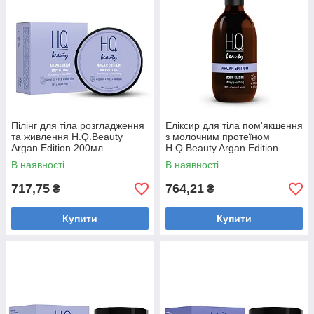
Пілінг для тіла розгладження
Еліксир для тіла пом'якшення
та живлення H.Q.Beauty
з молочним протеїном
Argan Edition 200мл
H.Q.Beauty Argan Edition
250мл
В наявності
В наявності
717,75
764,21
₴
₴
Купити
Купити