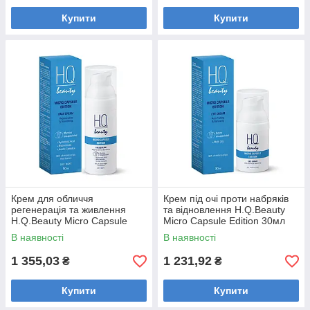
Купити
Купити
Крем для обличчя
Крем під очі проти набряків
регенерація та живлення
та відновлення H.Q.Beauty
H.Q.Beauty Micro Capsule
Micro Capsule Edition 30мл
Edition 50мл
В наявності
В наявності
1 355,03
1 231,92
₴
₴
Купити
Купити