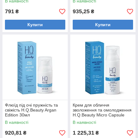
В наявності
В наявності
791
935,25
₴
₴
Купити
Купити
Флюїд під очі пружність та
Крем для обличчя
свіжість H.Q.Beauty Argan
зволоження та омолодження
Edition 30мл
H.Q.Beauty Micro Capsule
Edition 50 мл
В наявності
В наявності
920,81
1 225,31
₴
₴